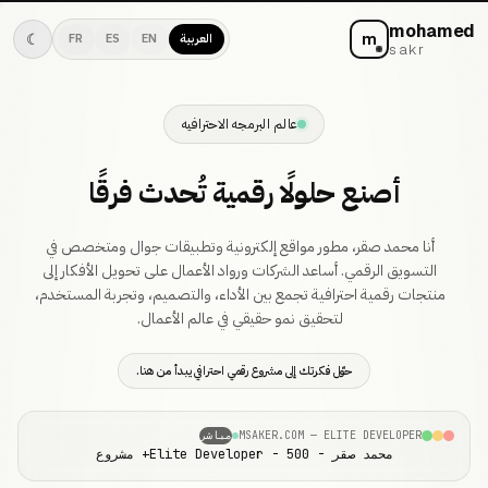
mohamed
m
☾
العربية
EN
ES
FR
sakr
عالم البرمجه الاحترافيه
أصنع حلولًا رقمية تُحدث فرقًا
أنا محمد صقر، مطور مواقع إلكترونية وتطبيقات جوال ومتخصص في
التسويق الرقمي. أساعد الشركات ورواد الأعمال على تحويل الأفكار إلى
منتجات رقمية احترافية تجمع بين الأداء، والتصميم، وتجربة المستخدم،
لتحقيق نمو حقيقي في عالم الأعمال.
حوّل فكرتك إلى مشروع رقمي احترافي يبدأ من هنا.
MSAKER.COM — ELITE DEVELOPER
مباشر
محمد صقر - Elite Developer - 500+ مشروع