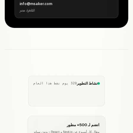
info@msaker.com
القاهرة، مصر
نشاط التطوير
320 يوم نشط هذا العام
انضم لـ 500+ مطور
مقال كل أسبوع عن Next.js و React • بدون سبام