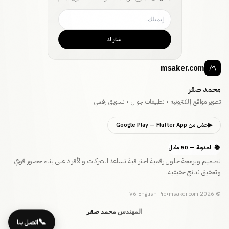
اشتراك
msaker.com
محمد صقر
تطوير مواقع إلكترونية • تطبيقات جوال • تسويق رقمي
▶
حمّل من Google Play
— Flutter App
📚 المدونة — 50 مقال
تصميم وبرمجة حلول رقمية احترافية تساعد الشركات والأفراد على بناء حضور قوي
وتحقيق نتائج حقيقية.
V6 English Pro
•
msaker.com
2026
©
المهندس محمد صقر
📞
اتصل بنا