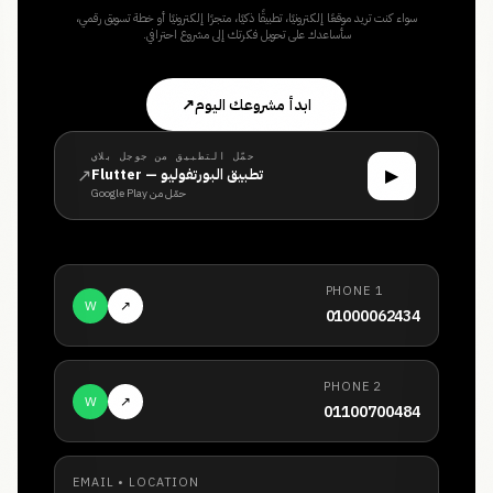
سواء كنت تريد موقعًا إلكترونيًا، تطبيقًا ذكيًا، متجرًا إلكترونيًا أو خطة تسويق رقمي،
سأساعدك على تحويل فكرتك إلى مشروع احترافي.
ابدأ مشروعك اليوم
↗
حمّل التطبيق من جوجل بلاي
↗
▶
تطبيق البورتفوليو — Flutter
حمّل من Google Play
PHONE 1
W
↗
01000062434
PHONE 2
W
↗
01100700484
EMAIL • LOCATION