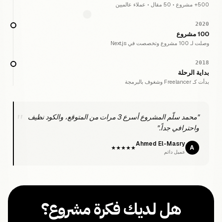
500+ مشروع • 50 مقال • عملاء عالميين
2020
100 مشروع
وصلت لـ 100 مشروع وتخصصت في Next.js
2018
بداية الرحلة
بدأت كـ Freelancer وشغوف بالبرمجة
"محمد سلّم المشروع أسرع 3 مرات من المتوقع، والكود نظيف
واحترافي جداً."
Ahmed El-Masry
A
★★★★★
عميل دائم
هل لديك فكرة مشروع؟