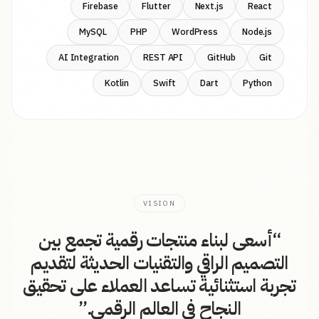
Firebase
Flutter
Next.js
React
MySQL
PHP
WordPress
Node.js
AI Integration
REST API
GitHub
Git
Kotlin
Swift
Dart
Python
VISION
“
أسعى لبناء منتجات رقمية تجمع بين
التصميم الراقي والتقنيات الحديثة لتقديم
تجربة استثنائية تساعد العملاء على تحقيق
النجاح في العالم الرقمي.
”