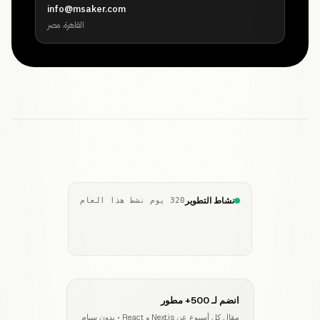
info@msaker.com
القاهرة، مصر
نشاط التطوير
320 يوم نشط هذا العام
انضم لـ 500+ مطور
مقال كل أسبوع عن Next.js و React • بدون سبام