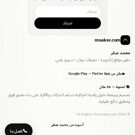
اشتراك
msaker.com
محمد صقر
تطوير مواقع إلكترونية • تطبيقات جوال • تسويق رقمي
▶
حمّل من Google Play
— Flutter App
📚 المدونة — 50 مقال
تصميم وبرمجة حلول رقمية احترافية تساعد الشركات والأفراد على بناء حضور قوي
وتحقيق نتائج حقيقية.
V6 English Pro
•
msaker.com
2026
©
المهندس محمد صقر
📞
اتصل بنا