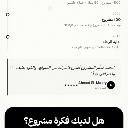
500+ مشروع • 50 مقال • عملاء عالميين
2020
100 مشروع
وصلت لـ 100 مشروع وتخصصت في Next.js
2018
بداية الرحلة
بدأت كـ Freelancer وشغوف بالبرمجة
"محمد سلّم المشروع أسرع 3 مرات من المتوقع، والكود نظيف
واحترافي جداً."
Ahmed El-Masry
A
★★★★★
عميل دائم
هل لديك فكرة مشروع؟