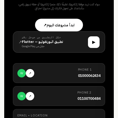
سواء كنت تريد موقعًا إلكترونيًا، تطبيقًا ذكيًا، متجرًا إلكترونيًا أو خطة تسويق رقمي،
سأساعدك على تحويل فكرتك إلى مشروع احترافي.
ابدأ مشروعك اليوم
↗
حمّل التطبيق من جوجل بلاي
↗
▶
تطبيق البورتفوليو — Flutter
حمّل من Google Play
PHONE 1
W
↗
01000062434
PHONE 2
W
↗
01100700484
EMAIL • LOCATION