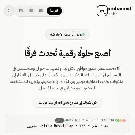
mohamed
m
☾
العربية
EN
ES
FR
sakr
عالم البرمجه الاحترافيه
أصنع حلولًا رقمية تُحدث فرقًا
أنا محمد صقر، مطور مواقع إلكترونية وتطبيقات جوال ومتخصص في
التسويق الرقمي. أساعد الشركات ورواد الأعمال على تحويل الأفكار إلى
منتجات رقمية احترافية تجمع بين الأداء، والتصميم، وتجربة المستخدم،
لتحقيق نمو حقيقي في عالم الأعمال.
حوّل فكرتك إلى مشروع رقمي احترافي يبدأ من هنا.
MSAKER.COM — ELITE DEVELOPER
مباشر
محمد صقر - Elite Developer - 500+ مشروع