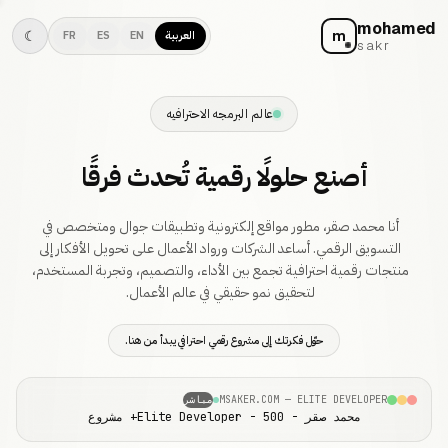
mohamed
m
☾
العربية
EN
ES
FR
sakr
عالم البرمجه الاحترافيه
أصنع حلولًا رقمية تُحدث فرقًا
أنا محمد صقر، مطور مواقع إلكترونية وتطبيقات جوال ومتخصص في
التسويق الرقمي. أساعد الشركات ورواد الأعمال على تحويل الأفكار إلى
منتجات رقمية احترافية تجمع بين الأداء، والتصميم، وتجربة المستخدم،
لتحقيق نمو حقيقي في عالم الأعمال.
حوّل فكرتك إلى مشروع رقمي احترافي يبدأ من هنا.
MSAKER.COM — ELITE DEVELOPER
مباشر
محمد صقر - Elite Developer - 500+ مشروع