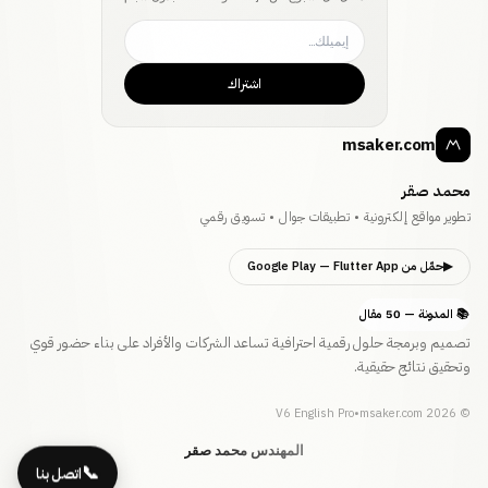
اشتراك
msaker.com
محمد صقر
تطوير مواقع إلكترونية • تطبيقات جوال • تسويق رقمي
▶
حمّل من Google Play
— Flutter App
📚 المدونة — 50 مقال
تصميم وبرمجة حلول رقمية احترافية تساعد الشركات والأفراد على بناء حضور قوي
وتحقيق نتائج حقيقية.
V6 English Pro
•
msaker.com
2026
©
المهندس محمد صقر
📞
اتصل بنا