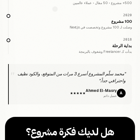
500+ مشروع • 50 مقال • عملاء عالميين
2020
100 مشروع
وصلت لـ 100 مشروع وتخصصت في Next.js
2018
بداية الرحلة
بدأت كـ Freelancer وشغوف بالبرمجة
"محمد سلّم المشروع أسرع 3 مرات من المتوقع، والكود نظيف
واحترافي جداً."
Ahmed El-Masry
A
★★★★★
عميل دائم
هل لديك فكرة مشروع؟