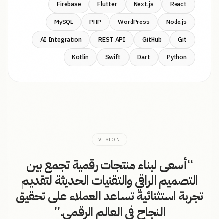
Firebase
Flutter
Next.js
React
MySQL
PHP
WordPress
Node.js
AI Integration
REST API
GitHub
Git
Kotlin
Swift
Dart
Python
VISION
“
أسعى لبناء منتجات رقمية تجمع بين
التصميم الراقي والتقنيات الحديثة لتقديم
تجربة استثنائية تساعد العملاء على تحقيق
النجاح في العالم الرقمي.
”