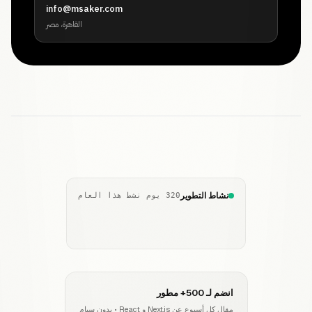
info@msaker.com
القاهرة، مصر
نشاط التطوير
320 يوم نشط هذا العام
انضم لـ 500+ مطور
مقال كل أسبوع عن Next.js و React • بدون سبام